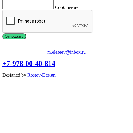
Сообщение
m.eleseev@inbox.ru
+7-978-00-40-814
Designed by
Rostov-Design
.